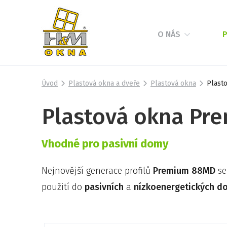
O NÁS
Úvod
Plastová okna a dveře
Plastová okna
Plast
Plastová okna Pr
Vhodné pro pasivní domy
Nejnovější generace profilů
Premium 88MD
s
použití do
pasivních
a
nízkoenergetických d