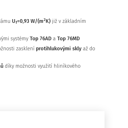
2
 rámu
U
=0,93 W
/(m
K)
již v základním
f
ovými systémy
Top 76AD
a
Top 76MD
ožnosti zasklení
protihlukovými skly
až do
nů
díky možnosti využití hliníkového