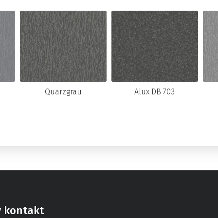
Quarzgrau
Alux DB 703
ý kontakt