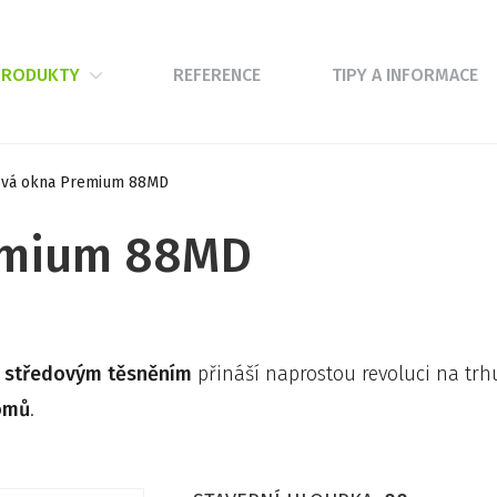
PRODUKTY
REFERENCE
TIPY A INFORMACE
ová okna Premium 88MD
emium 88MD
e
středovým těsněním
přináší naprostou revoluci na trhu
omů
.