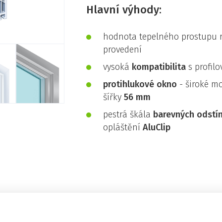
Hlavní výhody:
hodnota tepelného prostupu
provedení
vysoká
kompatibilita
s profil
protihlukové
okno
-
široké m
šířky
56 mm
pestrá škála
barevných odstí
opláštění
AluClip