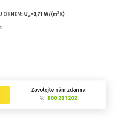
2
U OKNEM:
U
=
0,71
W/(m
K)
w
m
Zavolejte nám zdarma
800 201 202