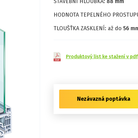
STAVEBNÍ HLOUBKA:
88 mm
HODNOTA TEPELNÉHO PROSTUP
TLOUŠŤKA ZASKLENÍ: až do
56 m
Produktový list ke stažení v pdf
Nezávazná poptávka