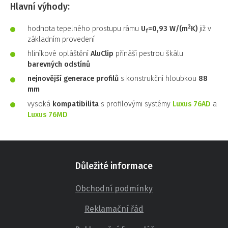
Hlavní výhody:
2
hodnota tepelného prostupu rámu
U
=0,93 W/(m
K)
již v
f
základním provedení
hliníkové opláštění
AluClip
přináší pestrou škálu
barevných odstínů
nejnovější generace profilů
s konstrukční hloubkou
88
mm
vysoká
kompatibilita
s profilovými systémy
Luxus 76AD
a
Luxus 76MD
Důležité informace
Obchodní podmínky
Reklamační řád