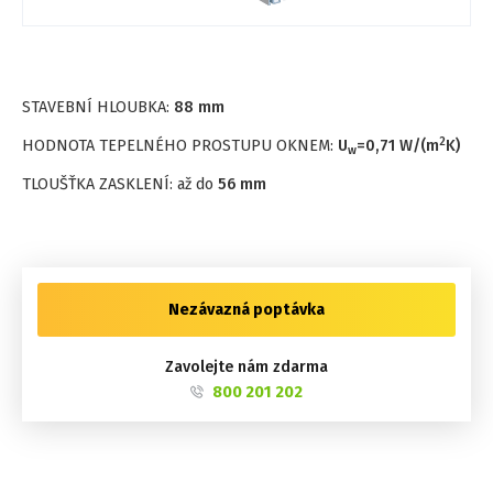
STAVEBNÍ HLOUBKA:
88 mm
2
HODNOTA TEPELNÉHO PROSTUPU OKNEM:
U
=
0,71
W/(m
K)
w
TLOUŠŤKA ZASKLENÍ: až do
56 mm
Nezávazná poptávka
Zavolejte nám zdarma
800 201 202