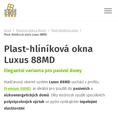
Úvod
Plastová okna a dveře
Plast-hliníková okna
Plast-hliníková okna Luxus 88MD
Plast-hliníková okna
Luxus 88MD
Elegantní varianta pro pasivní domy
Nadčasový okenní systém
Luxus 88MD
vychází z profilu
Premium 88MD
. Je ideální pro použití do
pasivních
a
nízkoenergetických domů
. Díky možnosti využití speciálních
polystyrolových výztuh
se pyšní vynikajícími
tepelnými
vlastnostmi
.